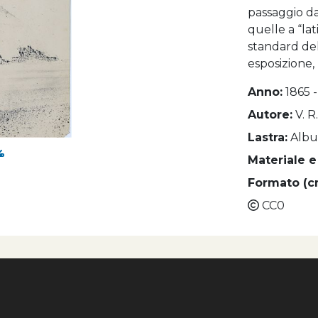
passaggio da
quelle a “lat
standard del
esposizione, 
Anno:
1865 
Autore:
V. R
Lastra:
Alb
Materiale e
Formato (c
CC0