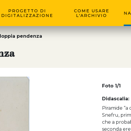
PROGETTO DI
COME USARE
NA
DIGITALIZZAZIONE
L'ARCHIVIO
 doppia pendenza
nza
Foto 1/1
Didascalia:
Piramide “a 
Snefru, prim
che a probab
seconda eret