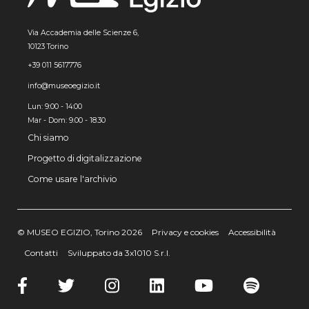
Via Accademia delle Scienze 6,
10123 Torino
+39 011 5617776
info@museoegizio.it
Lun: 9:00 - 14:00
Mar - Dom: 9.00 - 18.30
Chi siamo
Progetto di digitalizzazione
Come usare l'archivio
© MUSEO EGIZIO, Torino 2026
Privacy e cookies
Accessibilità
Contatti
Sviluppato da 3x1010 S.r.l.