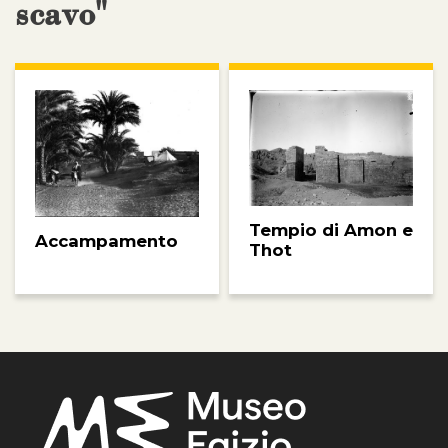
scavo"
Tempio di Amon e
Accampamento
Thot