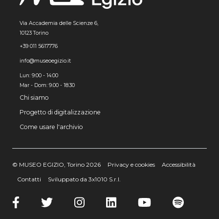
Via Accademia delle Scienze 6,
10123 Torino
+39 011 5617776
info@museoegizio.it
Lun: 9:00 - 14:00
Mar - Dom: 9.00 - 18.30
Chi siamo
Progetto di digitalizzazione
Come usare l'archivio
© MUSEO EGIZIO, Torino 2026
Privacy e cookies
Accessibilità
Contatti
Sviluppato da 3x1010 S.r.l.