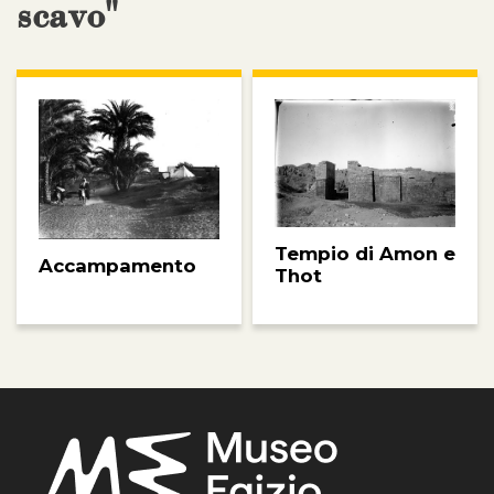
scavo"
Tempio di Amon e
Accampamento
Thot