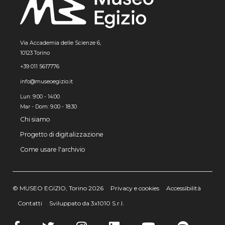
Via Accademia delle Scienze 6,
10123 Torino
+39 011 5617776
info@museoegizio.it
Lun: 9:00 - 14:00
Mar - Dom: 9.00 - 18.30
Chi siamo
Progetto di digitalizzazione
Come usare l'archivio
© MUSEO EGIZIO, Torino 2026
Privacy e cookies
Accessibilità
Contatti
Sviluppato da 3x1010 S.r.l.