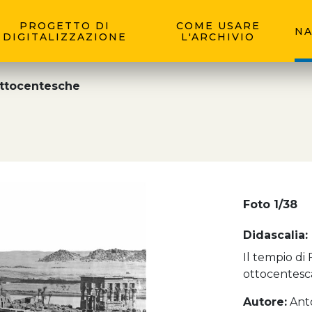
PROGETTO DI
COME USARE
NA
DIGITALIZZAZIONE
L'ARCHIVIO
Ottocentesche
Foto 1/38
Didascalia:
Il tempio di 
ottocentesca
Autore:
Ant