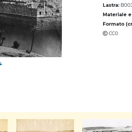
Lastra:
B00
Materiale e
Formato (c
CC0