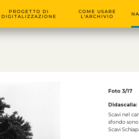
PROGETTO DI
COME USARE
NA
DIGITALIZZAZIONE
L'ARCHIVIO
Foto 3/17
Didascalia:
Scavi nel cam
sfondo sono 
Scavi Schiapa