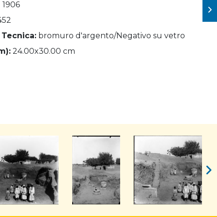
- 1906
452
 Tecnica:
bromuro d'argento/Negativo su vetro
m):
24.00x30.00 cm