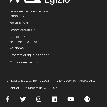
Via Accademia delle Scienze 6,
10123 Torino
+39 011 5617776
info@museoegizio.it
Lun: 9:00 - 14:00
Mar - Dom: 9.00 - 18.30
Chi siamo
Progetto di digitalizzazione
Come usare l'archivio
© MUSEO EGIZIO, Torino 2026
Privacy e cookies
Accessibilità
Contatti
Sviluppato da 3x1010 S.r.l.