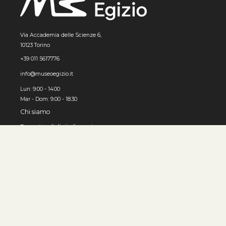
Via Accademia delle Scienze 6,
10123 Torino
+39 011 5617776
info@museoegizio.it
Lun: 9:00 - 14:00
Mar - Dom: 9.00 - 18.30
Chi siamo
Progetto di digitalizzazione
Come usare l'archivio
© MUSEO EGIZIO, Torino 2026
Privacy e cookies
Accessibilità
Contatti
Sviluppato da 3x1010 S.r.l.