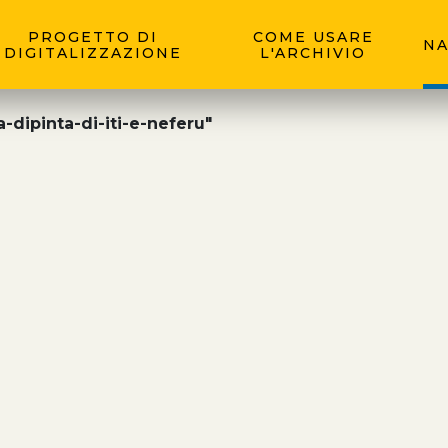
PROGETTO DI
COME USARE
NA
DIGITALIZZAZIONE
L'ARCHIVIO
-dipinta-di-iti-e-neferu"