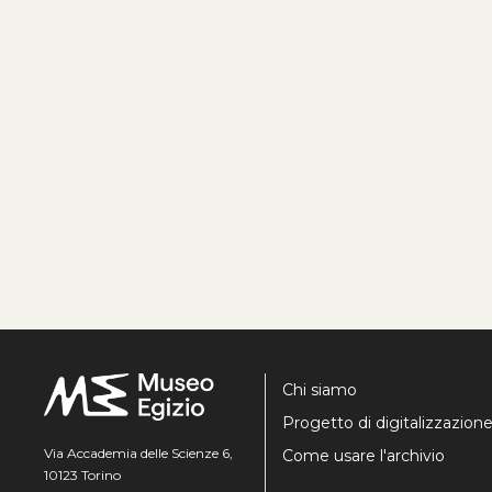
Chi siamo
Progetto di digitalizzazion
Via Accademia delle Scienze 6,
Come usare l'archivio
10123 Torino