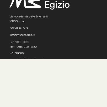
Via Accademia delle Scienze 6,
10123 Torino
+39 011 5617776
info@museoegizio.it
Lun: 9:00 - 14:00
Mar - Dom: 9.00 - 18.30
Chi siamo
Progetto di digitalizzazione
Come usare l'archivio
© MUSEO EGIZIO, Torino 2026
Privacy e cookies
Accessibilità
Contatti
Sviluppato da 3x1010 S.r.l.