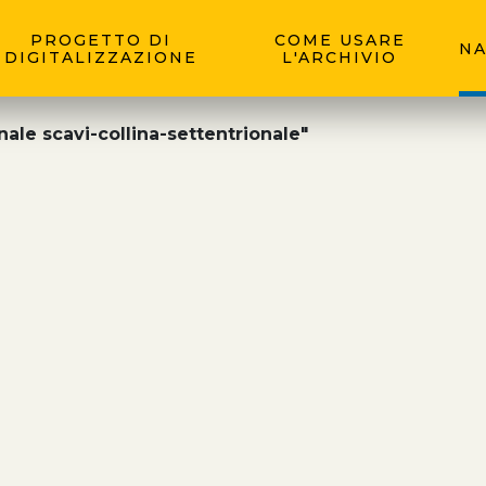
PROGETTO DI
COME USARE
NA
DIGITALIZZAZIONE
L'ARCHIVIO
nale scavi-collina-settentrionale"