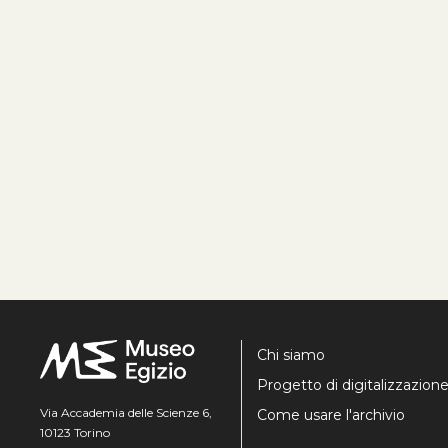
Chi siamo
Progetto di digitalizzazion
Via Accademia delle Scienze 6,
Come usare l'archivio
10123 Torino