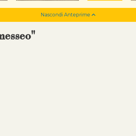
Nascondi Anteprime
messeo"