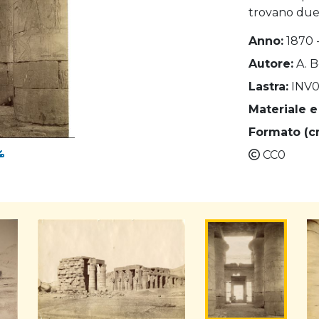
trovano due a
Anno:
1870 
Autore:
A. 
Lastra:
INV
Materiale e
Formato (c
CC0