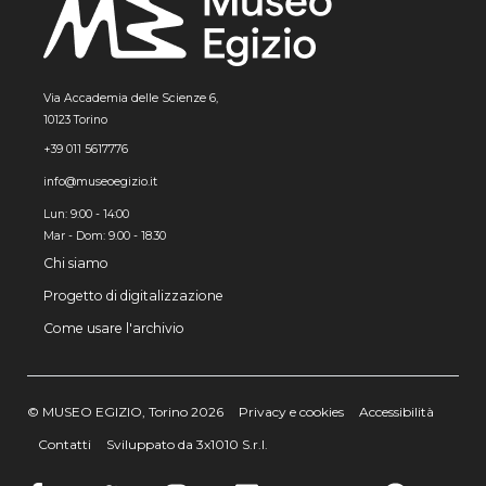
Via Accademia delle Scienze 6,
10123 Torino
+39 011 5617776
info@museoegizio.it
Lun: 9:00 - 14:00
Mar - Dom: 9.00 - 18.30
Chi siamo
Progetto di digitalizzazione
Come usare l'archivio
© MUSEO EGIZIO, Torino 2026
Privacy e cookies
Accessibilità
Contatti
Sviluppato da 3x1010 S.r.l.