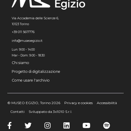
Via Accademia delle Scienze 6,
10123 Torino
+39 011 5617776
info@museoegizio.it
Lun: 9:00 - 14:00
Mar - Dom: 9.00 - 18.30
Chi siamo
Progetto di digitalizzazione
Come usare l'archivio
© MUSEO EGIZIO, Torino 2026
Privacy e cookies
Accessibilità
Contatti
Sviluppato da 3x1010 S.r.l.