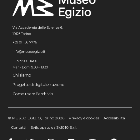
Via Accademia delle Scienze 6,
10123 Torino
+39 011 5617776
info@museoegizio.it
Lun: 9:00 - 14:00
Mar - Dom: 9.00 - 18.30
Chi siamo
Progetto di digitalizzazione
Come usare l'archivio
© MUSEO EGIZIO, Torino 2026
Privacy e cookies
Accessibilità
Contatti
Sviluppato da 3x1010 S.r.l.