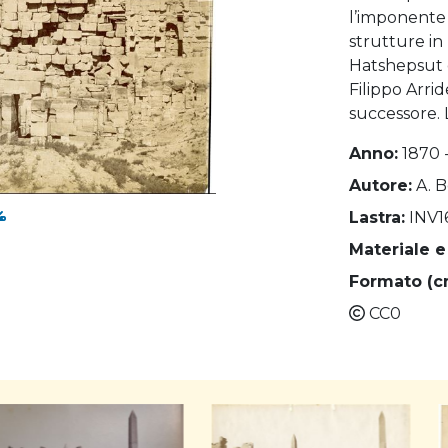
l’imponente 
strutture in
Hatshepsut e
Filippo Arrid
successore. L
Anno:
1870 
Autore:
A. 
Lastra:
INV1
Materiale e
Formato (c
CC0