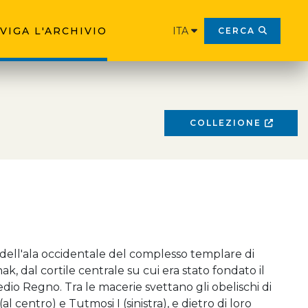
VIGA L'ARCHIVIO
ITA
CERCA
COLLEZIONE
ell'ala occidentale del complesso templare di
k, dal cortile centrale su cui era stato fondato il
dio Regno. Tra le macerie svettano gli obelischi di
l centro) e Tutmosi I (sinistra), e dietro di loro