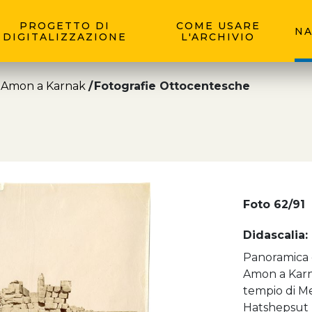
PROGETTO DI
COME USARE
NA
DIGITALIZZAZIONE
L'ARCHIVIO
 Amon a Karnak
Fotografie Ottocentesche
Foto 62/91
Didascalia:
Panoramica d
Amon a Karna
tempio di Me
Hatshepsut (a