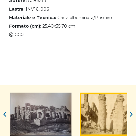
Autore:
A. Beato
Lastra:
INV16_006
Materiale e Tecnica:
Carta albuminata/Positivo
Formato (cm):
25.40x35.70 cm
CC0