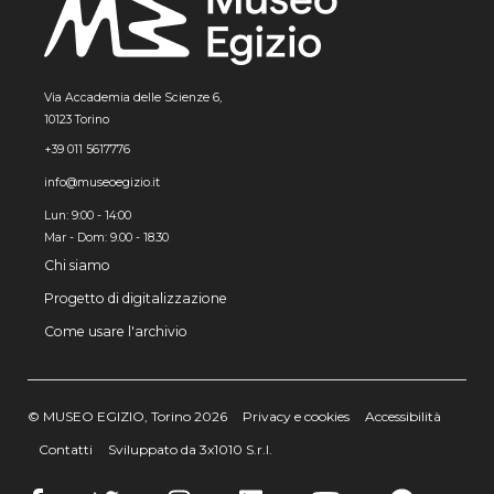
Via Accademia delle Scienze 6,
10123 Torino
+39 011 5617776
info@museoegizio.it
Lun: 9:00 - 14:00
Mar - Dom: 9.00 - 18.30
Chi siamo
Progetto di digitalizzazione
Come usare l'archivio
© MUSEO EGIZIO, Torino 2026
Privacy e cookies
Accessibilità
Contatti
Sviluppato da 3x1010 S.r.l.