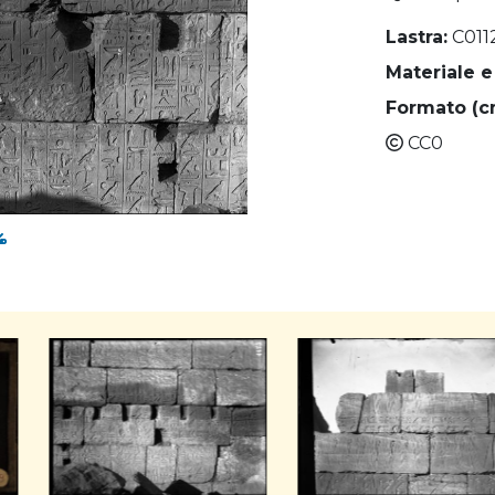
Lastra:
C011
Materiale e
Formato (c
CC0