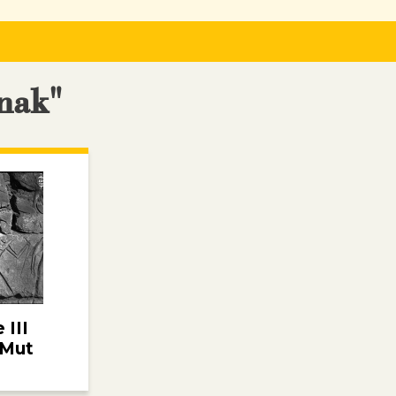
nak"
III
 Mut