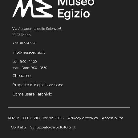
Via Accademia delle Scienze 6,
10123 Torino
+39 011 5617776
info@museoegizio.it
Lun: 9:00 - 14:00
Mar - Dom: 9.00 - 18.30
Chi siamo
Progetto di digitalizzazione
Come usare l'archivio
© MUSEO EGIZIO, Torino 2026
Privacy e cookies
Accessibilità
Contatti
Sviluppato da 3x1010 S.r.l.