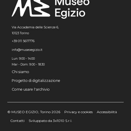
Via Accademia delle Scienze 6,
10123 Torino
+39 011 5617776
info@museoegizio.it
Lun: 9:00 - 14:00
Mar - Dom: 9.00 - 18.30
Chi siamo
Progetto di digitalizzazione
Come usare l'archivio
© MUSEO EGIZIO, Torino 2026
Privacy e cookies
Accessibilità
Contatti
Sviluppato da 3x1010 S.r.l.