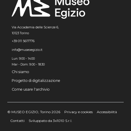
Via Accademia delle Scienze 6,
10123 Torino
+39 011 5617776
info@museoegizio.it
Lun: 9:00 - 14:00
Mar - Dom: 9.00 - 18.30
Chi siamo
Progetto di digitalizzazione
Come usare l'archivio
© MUSEO EGIZIO, Torino 2026
Privacy e cookies
Accessibilità
Contatti
Sviluppato da 3x1010 S.r.l.