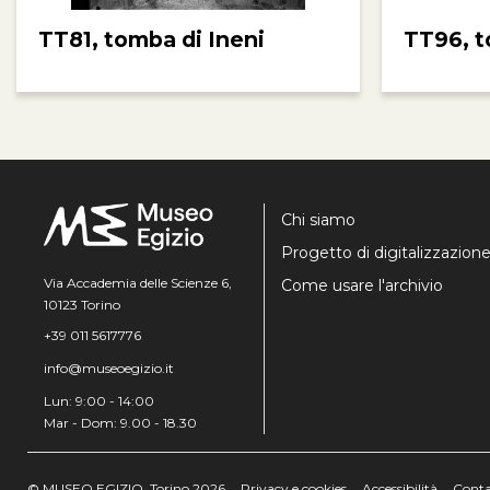
TT81, tomba di Ineni
TT96, t
Chi siamo
Progetto di digitalizzazion
Via Accademia delle Scienze 6,
Come usare l'archivio
10123 Torino
+39 011 5617776
info@museoegizio.it
Lun: 9:00 - 14:00
Mar - Dom: 9.00 - 18.30
© MUSEO EGIZIO, Torino 2026
Privacy e cookies
Accessibilità
Conta