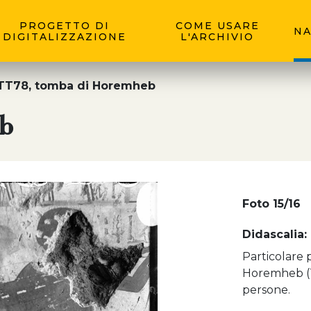
PROGETTO DI
COME USARE
NA
DIGITALIZZAZIONE
L'ARCHIVIO
TT78, tomba di Horemheb
b
Foto 15/16
Didascalia:
Particolare 
Horemheb (T
persone.