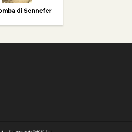
omba di Sennefer
e
tti
Sviluppato da 3x1010 S.r.l.