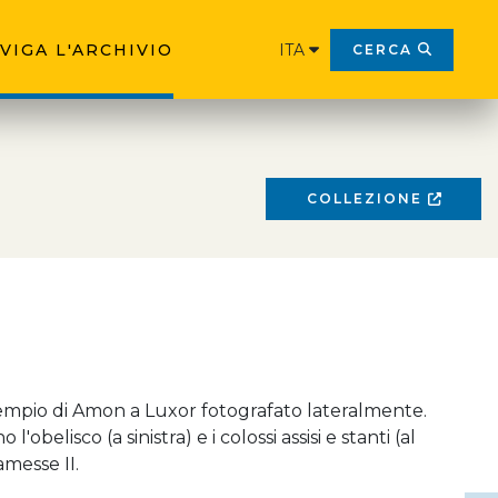
VIGA L'ARCHIVIO
ITA
CERCA
COLLEZIONE
empio di Amon a Luxor fotografato lateralmente.
 l'obelisco (a sinistra) e i colossi assisi e stanti (al
amesse II.