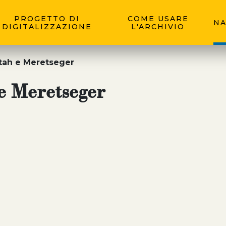
PROGETTO DI
COME USARE
NA
DIGITALIZZAZIONE
L'ARCHIVIO
tah e Meretseger
e Meretseger