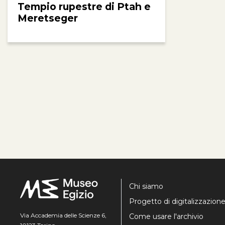
Tempio rupestre di Ptah e
Meretseger
Chi siamo
Progetto di digitalizzazion
Via Accademia delle Scienze 6,
Come usare l'archivio