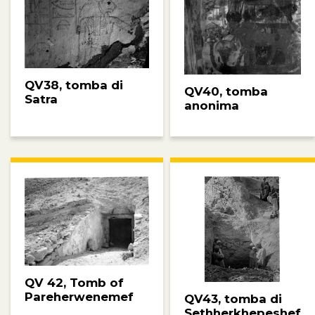
QV38, tomba di
QV40, tomba
Satra
anonima
QV 42, Tomb of
Pareherwenemef
QV43, tomba di
Sethherkhepeshef