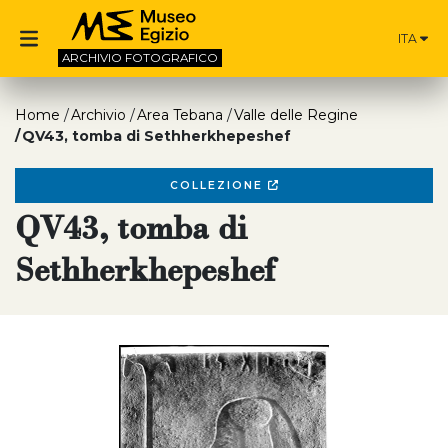
ITA
ARCHIVIO
FOTOGRAFICO
Home
Archivio
Area Tebana
Valle delle Regine
QV43, tomba di Sethherkhepeshef
COLLEZIONE
QV43, tomba di
Sethherkhepeshef