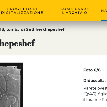
PROGETTO DI
COME USARE
NA
DIGITALIZZAZIONE
L'ARCHIVIO
3, tomba di Sethherkhepeshef
hepeshef
Foto 6/8
Didascalia:
Parete oves
(QV43), figl
il faraone Ra