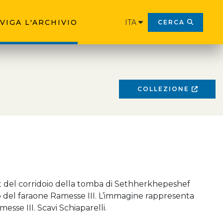
VIGA L'ARCHIVIO
ITA
CERCA
COLLEZIONE
t del corridoio della tomba di Sethherkhepeshef
io del faraone Ramesse III. L’immagine rappresenta
messe III. Scavi Schiaparelli.