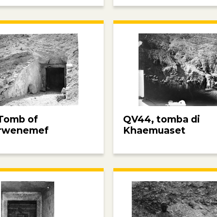
Tomb of
QV44, tomba di
rwenemef
Khaemuaset