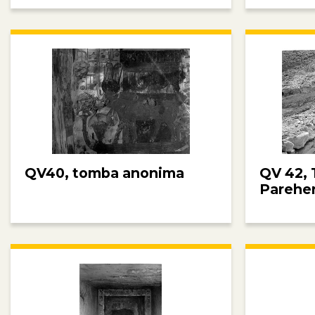
QV40, tomba anonima
QV 42, 
Parehe