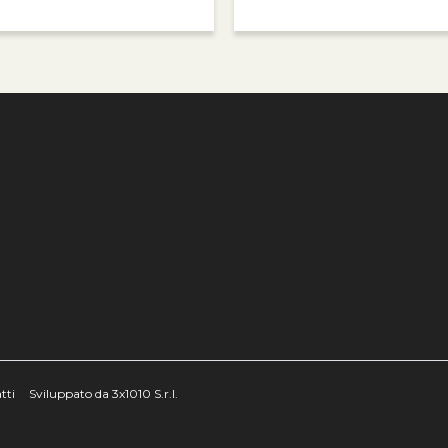
e
tti
Sviluppato da 3x1010 S.r.l.