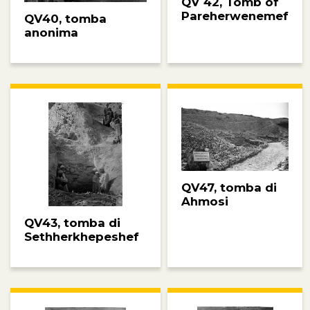
QV 42, Tomb of
Pareherwenemef
QV40, tomba
anonima
QV47, tomba di
Ahmosi
QV43, tomba di
Sethherkhepeshef