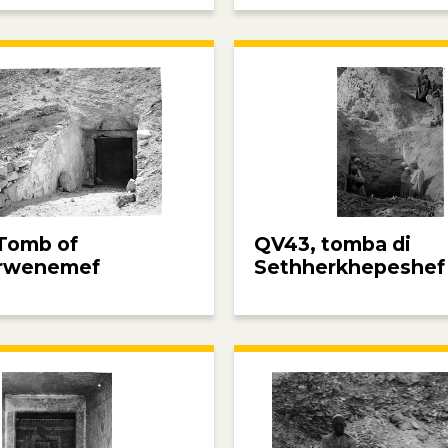
Tomb of
QV43, tomba di
rwenemef
Sethherkhepeshef