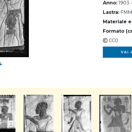
Anno:
1903 
Lastra:
FMM
Materiale e
Formato (c
CC0
VAI