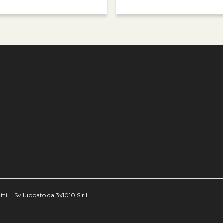
e
tti
Sviluppato da 3x1010 S.r.l.