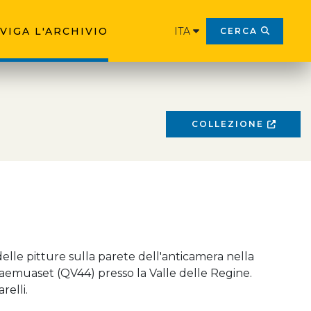
VIGA L'ARCHIVIO
ITA
CERCA
COLLEZIONE
delle pitture sulla parete dell'anticamera nella
emuaset (QV44) presso la Valle delle Regine.
relli.