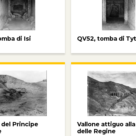
omba di Isi
QV52, tomba di Tyt
 del Principe
Vallone attiguo alla
e
delle Regine