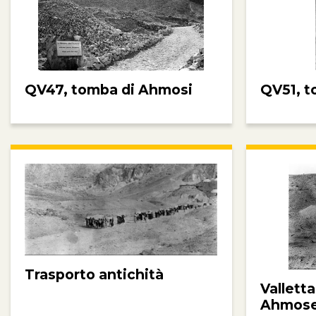
QV47, tomba di Ahmosi
QV51, t
Trasporto antichità
Valletta
Ahmos