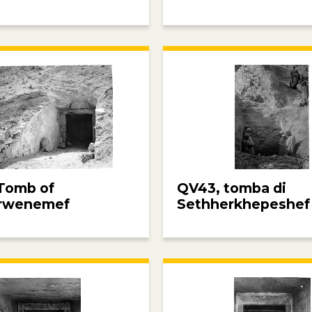
Tomb of
QV43, tomba di
rwenemef
Sethherkhepeshef