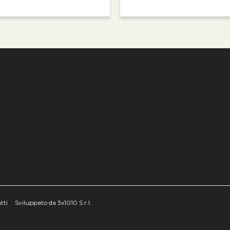
e
tti
Sviluppato da 3x1010 S.r.l.