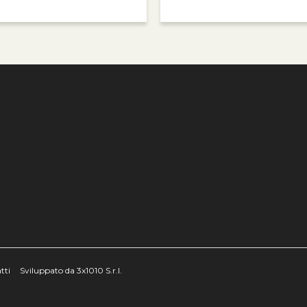
e
tti
Sviluppato da 3x1010 S.r.l.