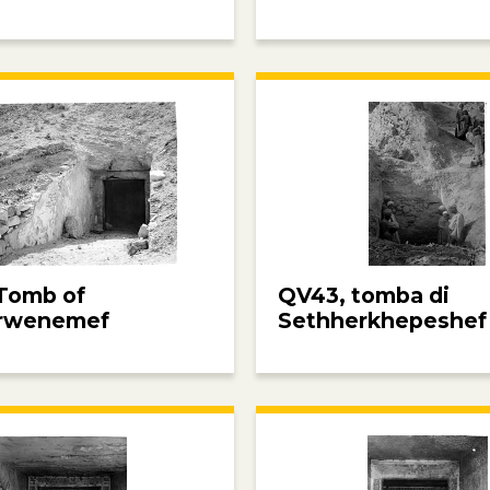
Tomb of
QV43, tomba di
rwenemef
Sethherkhepeshef