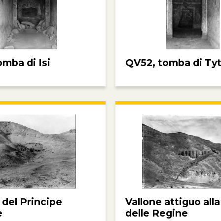
omba di Isi
QV52, tomba di Tyt
 del Principe
Vallone attiguo alla
e
delle Regine