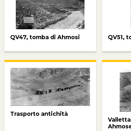
QV47, tomba di Ahmosi
QV51, t
Trasporto antichità
Valletta
Ahmos