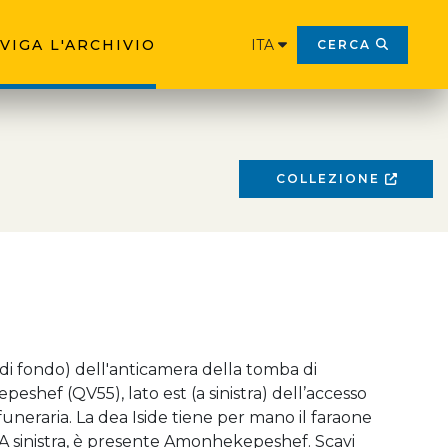
VIGA L'ARCHIVIO
ITA
CERCA
COLLEZIONE
di fondo) dell'anticamera della tomba di
shef (QV55), lato est (a sinistra) dell’accesso
funeraria. La dea Iside tiene per mano il faraone
 A sinistra, è presente Amonhekepeshef. Scavi