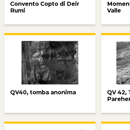
Convento Copto di Deir
Momenti
Rumi
Valle
QV40, tomba anonima
QV 42, 
Parehe