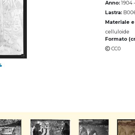
Anno:
1904 
Lastra:
B00
Materiale e
celluloide
Formato (c
CC0