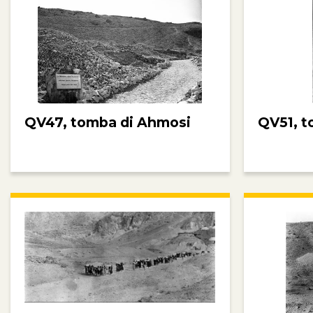
QV47, tomba di Ahmosi
QV51, t