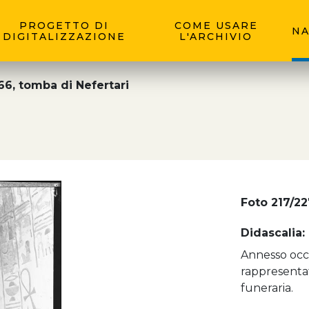
PROGETTO DI
COME USARE
NA
DIGITALIZZAZIONE
L'ARCHIVIO
6, tomba di Nefertari
Foto 217/22
Didascalia:
Annesso occi
rappresentat
funeraria.