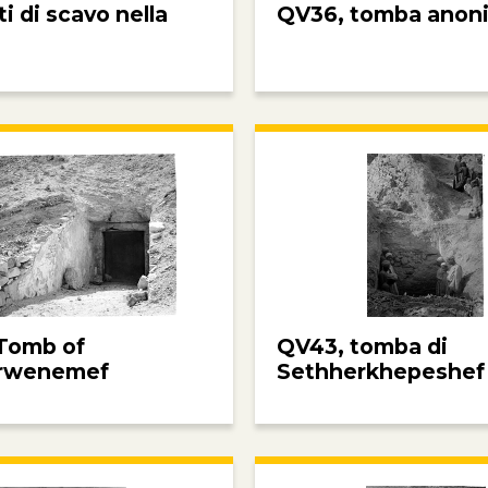
 di scavo nella
QV36, tomba anon
Tomb of
QV43, tomba di
rwenemef
Sethherkhepeshef