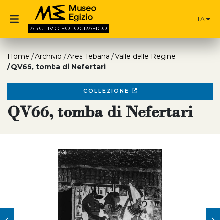
ITA
ARCHIVIO
FOTOGRAFICO
Home
Archivio
Area Tebana
Valle delle Regine
QV66, tomba di Nefertari
COLLEZIONE
QV66, tomba di Nefertari