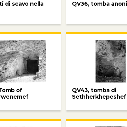
 di scavo nella
QV36, tomba anon
Tomb of
QV43, tomba di
rwenemef
Sethherkhepeshef