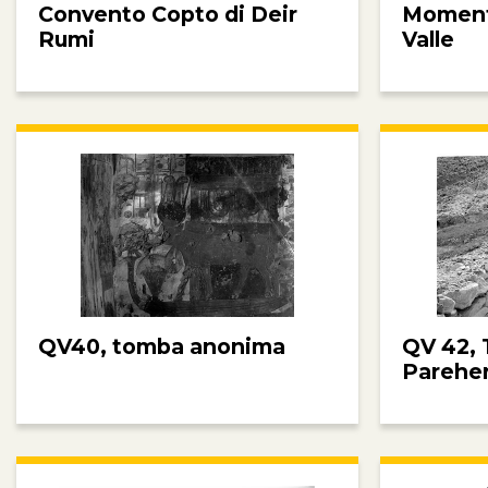
Convento Copto di Deir
Momenti
Rumi
Valle
QV40, tomba anonima
QV 42, 
Parehe