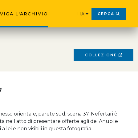
VIGA L'ARCHIVIO
ITA
CERCA
COLLEZIONE
7
sso orientale, parete sud, scena 37. Nefertari è
a nell’atto di presentare offerte agli dei Anubi e
 a lei e non visibili in questa fotografia.