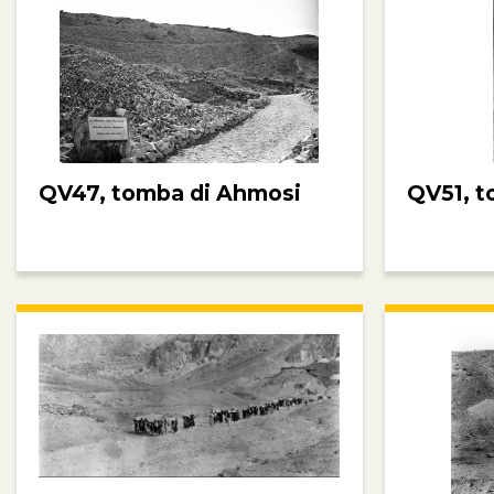
QV47, tomba di Ahmosi
QV51, t