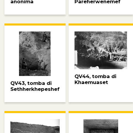
anonima
Pareherwenemef
QV44, tomba di
Khaemuaset
QV43, tomba di
Sethherkhepeshef