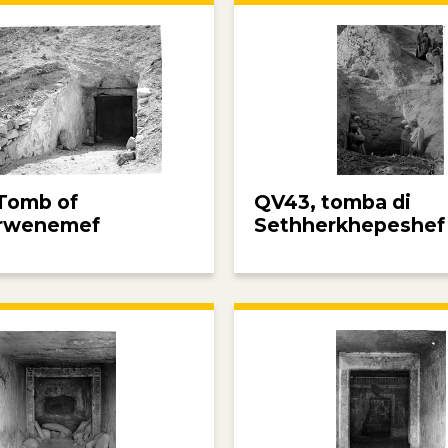
Tomb of
QV43, tomba di
rwenemef
Sethherkhepeshef