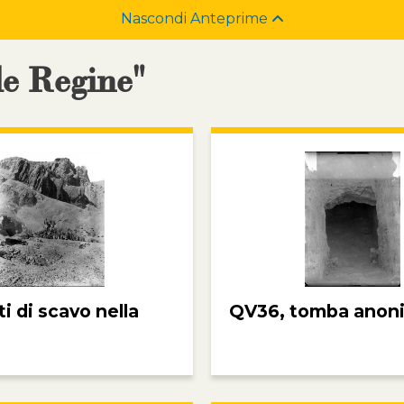
Nascondi Anteprime
le Regine"
 di scavo nella
QV36, tomba anon