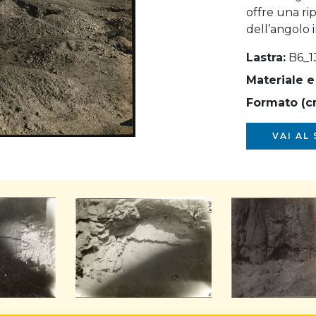
offre una ri
dell’angolo in
Lastra:
B6_1
Materiale e
Formato (c
VAI AL