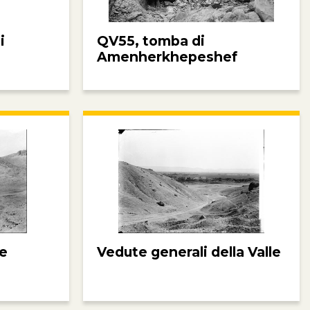
i
QV55, tomba di
Amenherkhepeshef
pe
Vedute generali della Valle