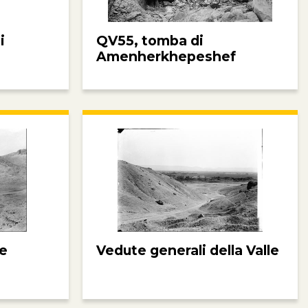
i
QV55, tomba di
Amenherkhepeshef
pe
Vedute generali della Valle