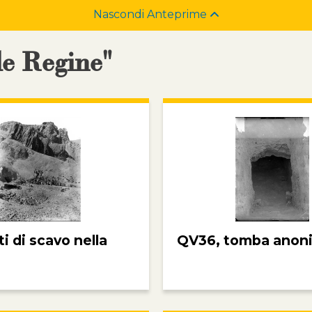
Nascondi Anteprime
le Regine"
 di scavo nella
QV36, tomba anon