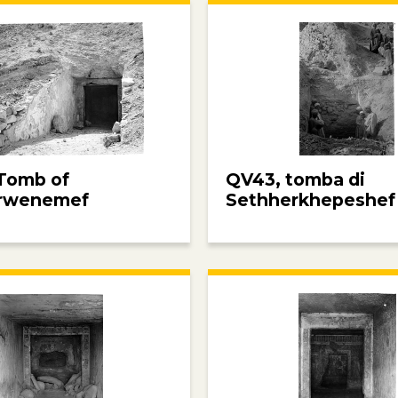
Tomb of
QV43, tomba di
rwenemef
Sethherkhepeshef