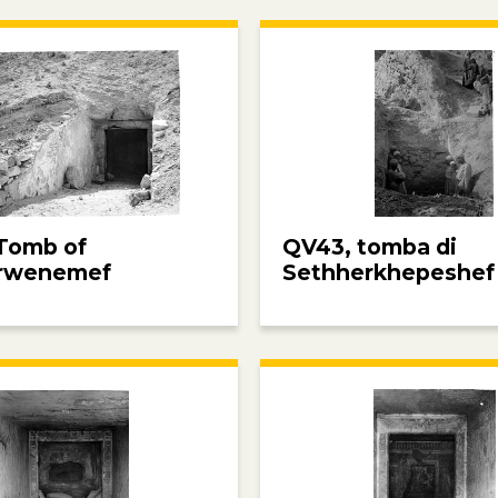
Tomb of
QV43, tomba di
rwenemef
Sethherkhepeshef