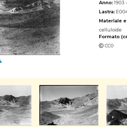
Anno:
1903 
Lastra:
E00
Materiale e
celluloide
Formato (c
CC0