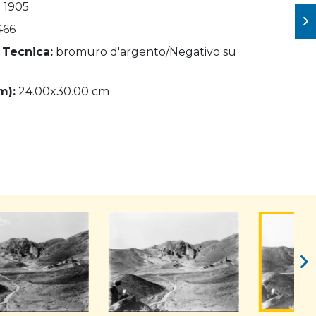
- 1905
466
 Tecnica:
bromuro d'argento/Negativo su
m):
24.00x30.00 cm