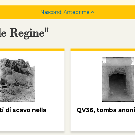
Nascondi Anteprime
le Regine"
 di scavo nella
QV36, tomba anon