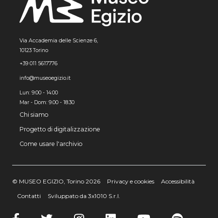
Via Accademia delle Scienze 6,
10123 Torino
+39 011 5617776
info@museoegizio.it
Lun: 9:00 - 14:00
Mar - Dom: 9.00 - 18.30
Chi siamo
Progetto di digitalizzazione
Come usare l'archivio
© MUSEO EGIZIO, Torino 2026
Privacy e cookies
Accessibilità
Contatti
Sviluppato da 3x1010 S.r.l.