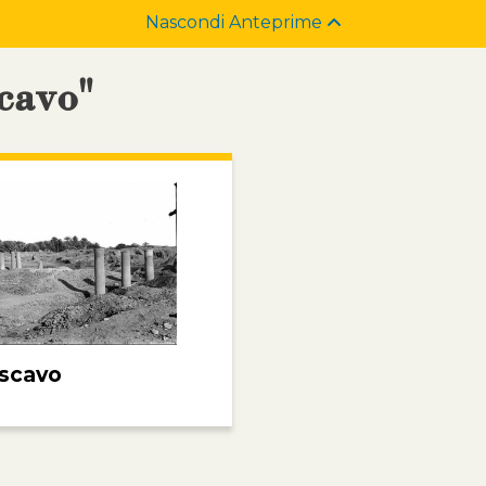
Nascondi Anteprime
scavo"
 scavo