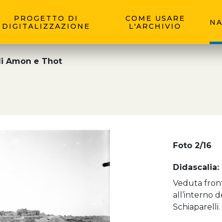
PROGETTO DI
COME USARE
NA
DIGITALIZZAZIONE
L'ARCHIVIO
i Amon e Thot
Foto 2/16
Didascalia:
Veduta front
all’interno 
Schiaparelli.