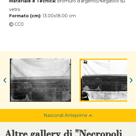
Materiale e Tecnica:
bromuro d'argento/Negativo su
vetro
Formato (cm):
13.00x18.00 cm
CC0
Nascondi Anteprime
Altre gallery di "Necropoli