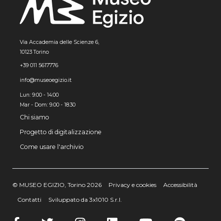
Via Accademia delle Scienze 6,
10123 Torino
+39 011 5617776
info@museoegizio.it
Lun: 9:00 - 14:00
Mar - Dom: 9.00 - 18.30
Chi siamo
Progetto di digitalizzazione
Come usare l'archivio
© MUSEO EGIZIO, Torino 2026
Privacy e cookies
Accessibilità
Contatti
Sviluppato da 3x1010 S.r.l.