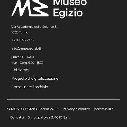
Via Accademia delle Scienze 6,
10123 Torino
+39 011 5617776
info@museoegizio.it
Lun: 9:00 - 14:00
Mar - Dom: 9.00 - 18.30
Chi siamo
Progetto di digitalizzazione
Come usare l'archivio
© MUSEO EGIZIO, Torino 2026
Privacy e cookies
Accessibilità
Contatti
Sviluppato da 3x1010 S.r.l.