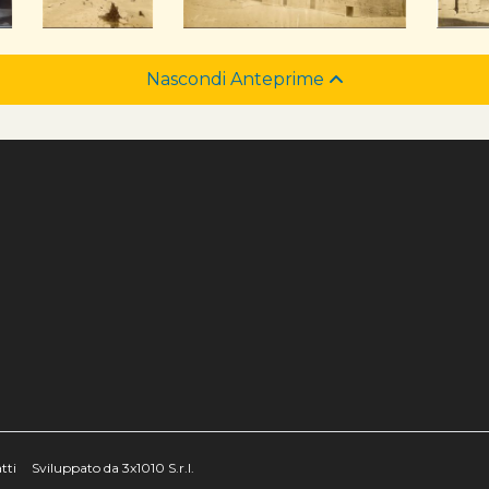
Nascondi Anteprime
e
tti
Sviluppato da 3x1010 S.r.l.