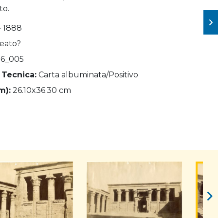
to.
- 1888
Beato?
6_005
 Tecnica:
Carta albuminata/Positivo
m):
26.10x36.30 cm