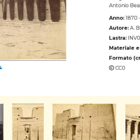
Antonio Bea
Anno:
1870 
Autore:
A. 
Lastra:
INV0
Materiale e
Formato (c
CC0