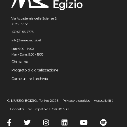
Via Accademia delle Scienze 6,
10123 Torino
+39 011 5617776
info@museoegizio.it
Lun: 9:00 - 14:00
Mar - Dom: 9.00 - 18.30
Chi siamo
Progetto di digitalizzazione
Come usare l'archivio
© MUSEO EGIZIO, Torino 2026
Privacy e cookies
Accessibilità
Contatti
Sviluppato da 3x1010 S.r.l.