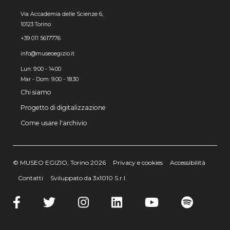
Via Accademia delle Scienze 6,
10123 Torino
+39 011 5617776
info@museoegizio.it
Lun: 9:00 - 14:00
Mar - Dom: 9.00 - 18.30
Chi siamo
Progetto di digitalizzazione
Come usare l'archivio
© MUSEO EGIZIO, Torino 2026
Privacy e cookies
Accessibilità
Contatti
Sviluppato da 3x1010 S.r.l.