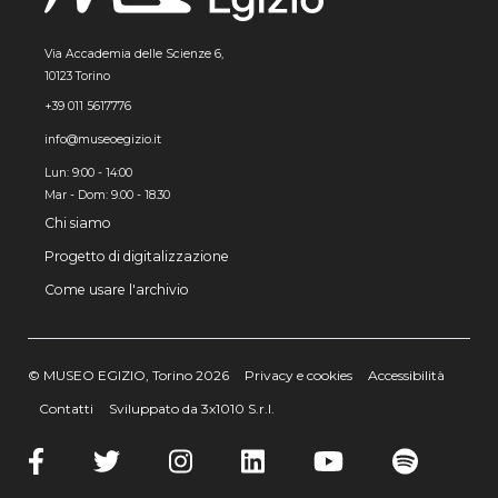
Via Accademia delle Scienze 6,
10123 Torino
+39 011 5617776
info@museoegizio.it
Lun: 9:00 - 14:00
Mar - Dom: 9.00 - 18.30
Chi siamo
Progetto di digitalizzazione
Come usare l'archivio
© MUSEO EGIZIO, Torino 2026
Privacy e cookies
Accessibilità
Contatti
Sviluppato da 3x1010 S.r.l.