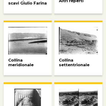
Altri reperti
scavi Giulio Farina
Collina
Collina
settentrionale
meridionale