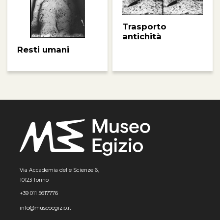
Trasporto
antichità
Resti umani
Via Accademia delle Scienze 6,
10123 Torino
+39 011 5617776
info@museoegizio.it