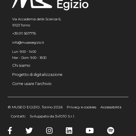
Via Accademia delle Scienze 6,
10123 Torino
+39 011 5617776
info@museoegizio.it
Lun: 9:00 - 14:00
Mar - Dom: 9.00 - 18.30
Chi siamo
Progetto di digitalizzazione
Come usare l'archivio
© MUSEO EGIZIO, Torino 2026
Privacy e cookies
Accessibilità
Contatti
Sviluppato da 3x1010 S.r.l.