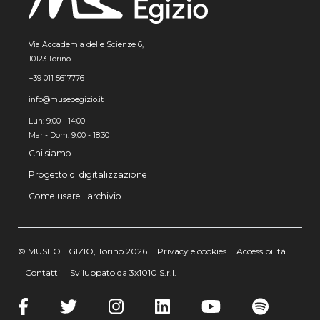
Via Accademia delle Scienze 6,
10123 Torino
+39 011 5617776
info@museoegizio.it
Lun: 9:00 - 14:00
Mar - Dom: 9.00 - 18.30
Chi siamo
Progetto di digitalizzazione
Come usare l'archivio
© MUSEO EGIZIO, Torino 2026
Privacy e cookies
Accessibilità
Contatti
Sviluppato da 3x1010 S.r.l.